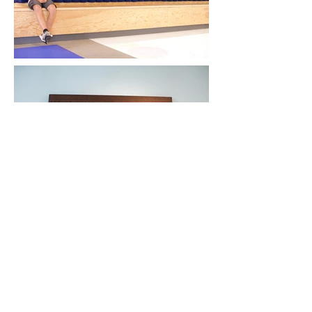
Katrien Van der
Schueren
Studio:
745 N La Brea Avenue
Los Angeles, CA 90038